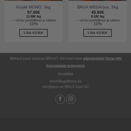
Küülik MONO, 5kg
BRUX MEGA box, 5kg
57.90
€
45.90
€
11.58
€
/
kg
9.18
€
/
kg
—
või loo püsitellimus ja säästa
—
või loo püsitellimus ja säästa
10%
10%
LISA KORVI
LISA KORVI
Millised poed müüvad BRUXi?
Siit leiad meie
edasimüüjad
Tarne info
Kasvatajate programm
Kontaktid
klienditugi@brux.ee
info@brux.ee BRUX food OÜ