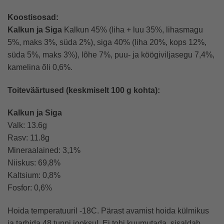
Koostisosad:
Kalkun ja Siga
Kalkun 45% (liha + luu 35%, lihasmagu
5%, maks 3%, süda 2%), siga 40% (liha 20%, kops 12%,
süda 5%, maks 3%), lõhe 7%, puu- ja köögiviljasegu 7,4%,
kamelina õli 0,6%.
Toiteväärtused (keskmiselt 100 g kohta):
Kalkun ja Siga
Valk: 13.6g
Rasv: 11.8g
Mineraalained: 3,1%
Niiskus: 69,8%
Kaltsium: 0,8%
Fosfor: 0,6%
Hoida temperatuuril -18C. Pärast avamist hoida külmikus
ja tarbida 48 tunni jooksul. Ei tohi kuumutada, sisaldab