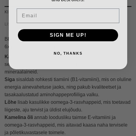
Email
KIRJELDUS
LISAINFO
SIGN ME UP!
BRUX tasakaalustatud
toortoit koertele
.
6x Kalkun & Siga 1.2kg
NO, THANKS
Kalkun
on toores lihaseline liha, mis annab kergesti
seeditavat valku ning olulisi rasvu, vitamiine ja
mineraalaineid.
Siga
sisaldab rohkesti tiamiini (B1-vitamiini), mis on oluline
energia ainevahetuse jaoks, ning pakub kvaliteetset ja
tasakaalustatud aminohappeprofiiliga valku.
Lõhe
lisab kasulikke oomega-3-rasvhappeid, mis toetavad
liigeste, aju tervist ja üldist elujõudu.
Kamelina õli
annab loodusliku taimse E-vitamiini ja
oomega-3-rasvhappeid, mis aitavad kaasa naha tervisele
ja põletikuvastasele toimele.