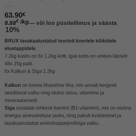
63.90
€
/
kg
€
8.88
—
või loo püsitellimus ja säästa
10%
BRUX tasakaalustatud toortoit koertele kõikidele
eluetappidele.
7.2kg kastis on 6x 1,2kg kotti. Igas kotis on umbes-täpselt
48x 25g palli.
6x Kalkun & Siga 1.2kg
Kalkun
on toores lihaseline liha, mis annab kergesti
seeditavat valku ning olulisi rasvu, vitamiine ja
mineraalaineid.
Siga
sisaldab rohkesti tiamiini (B1-vitamiini), mis on oluline
energia ainevahetuse jaoks, ning pakub kvaliteetset ja
tasakaalustatud aminohappeprofiiliga valku.