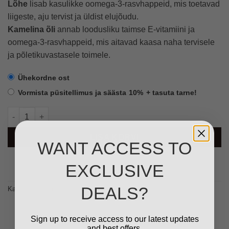
Lõhe
lisab kasulikke oomega-3-rasvhappeid, mis toetavad
liigeste, aju tervist ja üldist elujõudu.
Kamelina õli
annab loodusliku taimse E-vitamiini ja
oomega-3-rasvhappeid, mis aitavad kaasa naha tervisele
ja põletikuvastasele toimele.
Ühekordne ost
Vormista püsitellimus ja säästa
10%
+ tasuta tarne!
Kalkun ja Siga 7.2kg kogus
LISA KORVI
WANT ACCESS TO
EXCLUSIVE
DEALS?
Kategooria:
Koerte toortoit
Sign up to receive access to our latest updates
and best offers.