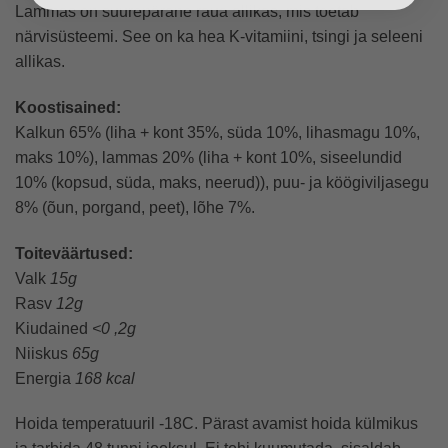
Lammas on suurepärane raua allikas, mis toetab
närvisüsteemi. See on ka hea K-vitamiini, tsingi ja seleeni
allikas.
Koostisained:
Kalkun 65% (liha + kont 35%, süda 10%, lihasmagu 10%,
maks 10%), lammas 20% (liha + kont 10%, siseelundid
10% (kopsud, süda, maks, neerud)), puu- ja köögiviljasegu
8% (õun, porgand, peet), lõhe 7%.
Toiteväärtused:
Valk
15g
Rasv
12g
Kiudained
<0
,2g
Niiskus
65g
Energia
168 kcal
Hoida temperatuuril -18C. Pärast avamist hoida külmikus