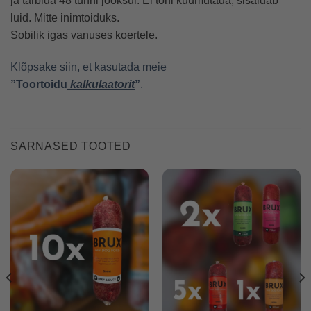
ja tarbida 48 tunni jooksul. Ei tohi kuumutada, sisaldab
luid. Mitte inimtoiduks.
Sobilik igas vanuses koertele.
Klõpsake siin, et kasutada meie
”Toortoidu
kalkulaatorit
”
.
SARNASED TOOTED