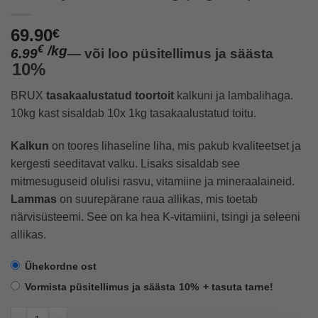
69.90
€
/
kg
€
6.99
—
või loo püsitellimus ja säästa
10%
BRUX
tasakaalustatud
toortoit
kalkuni ja lambalihaga.
10kg kast sisaldab 10x 1kg tasakaalustatud toitu.
Kalkun
on toores lihaseline liha, mis pakub kvaliteetset ja
kergesti seeditavat valku. Lisaks sisaldab see
mitmesuguseid olulisi rasvu, vitamiine ja mineraalaineid.
Lammas
on suurepärane raua allikas, mis toetab
närvisüsteemi. See on ka hea K-vitamiini, tsingi ja seleeni
allikas.
Ühekordne ost
Vormista püsitellimus ja säästa
10%
+ tasuta tarne!
Kalkun ja Lammas 10 kg (1kg tuub) kogus