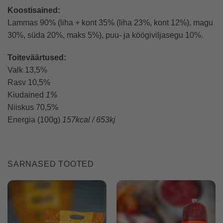
Koostisained:
Lammas 90% (liha + kont 35% (liha 23%, kont 12%), magu
30%, süda 20%, maks 5%), puu- ja köögiviljasegu 10%.
Toiteväärtused:
Valk 13,5%
Rasv 10,5%
Kiudained
1%
Niiskus 70,5%
Energia (100g)
157kcal / 653kj
SARNASED TOOTED