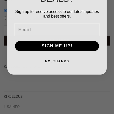
Ühekordne ost
Sign up to receive access to our latest updates
and best offers.
Vormista püsitellimus ja säästa
10%
+ tasuta tarne!
Email
Lammas MONO, 20kg (1kg tuub) kogus
LISA KORVI
SIGN ME UP!
NO, THANKS
Kategooria:
Koerte toortoit
KIRJELDUS
LISAINFO