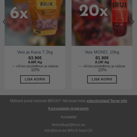
Veis ja Kana 7.2kg
Veis MONO, 10kg
63.90
€
81.90
€
8.88
€
/
kg
8.19
€
/
kg
—
või loo püsitellimus ja säästa
—
või loo püsitellimus ja säästa
10%
10%
LISA KORVI
LISA KORVI
Millised poed müüvad BRUXi?
Siit leiad meie
edasimüüjad
Tarne info
Kasvatajate programm
Kontaktid
klienditugi@brux.ee
info@brux.ee BRUX food OÜ