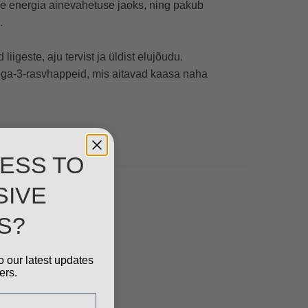
line energia ainevahetuse jaoks, ning pakub
.
igeste, aju tervist ja üldist elujõudu.
ega-3-rasvhappeid, mis aitavad kaasa naha
ESS TO
SIVE
S?
o our latest updates
ers.