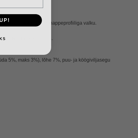
.
UP!
ja tasakaalustatud aminohappeprofiiliga valku.
letikuvastasele toimele.
KS
da 5%, maks 3%), lõhe 7%, puu- ja köögiviljasegu