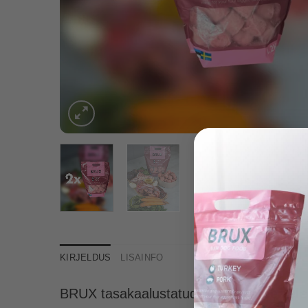
KIRJELDUS
LISAINFO
BRUX tasakaalustatud
toortoit koertele