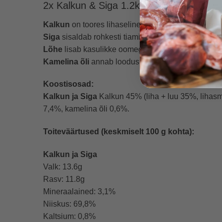
2x Kalkun & Siga 1.2kg
Kalkun
on toores lihaseline liha, mis annab kergest
Siga
sisaldab rohkesti tiamiini (B1-vitamiini), mis
Lõhe
lisab kasulikke oomega-3-rasvhappeid, mis toet
Kamelina õli
annab loodusliku taimse E-vitamiini j
Koostisosad:
Kalkun ja Siga
Kalkun 45% (liha + luu 35%, lihas
7,4%, kamelina õli 0,6%.
Toiteväärtused (keskmiselt 100 g kohta):
Kalkun ja Siga
Valk: 13.6g
Rasv: 11.8g
Mineraalained: 3,1%
Niiskus: 69,8%
Kaltsium: 0,8%