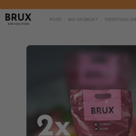
Skip
to
content
POOD
MIS ON BRUX?
TOORTOIDU JU