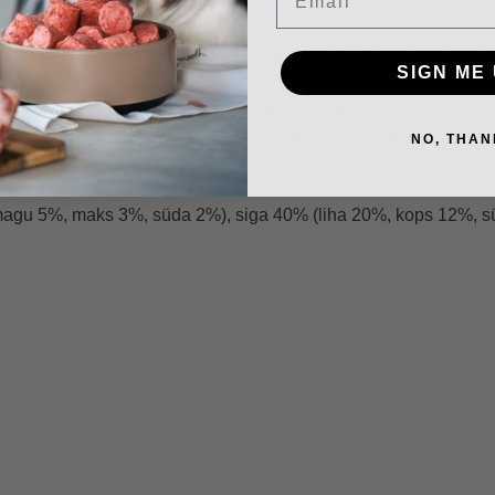
i seeditavat valku ning olulisi rasvu, vitamiine ja mineraalaineid
SIGN ME 
 on oluline energia ainevahetuse jaoks, ning pakub kvaliteetset 
avad liigeste, aju tervist ja üldist elujõudu.
a oomega-3-rasvhappeid, mis aitavad kaasa naha tervisele ja põ
NO, THAN
magu 5%, maks 3%, süda 2%), siga 40% (liha 20%, kops 12%, sü