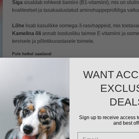
Siga
sisaldab rohkesti tiamiini (B1-vitamiini), mis on olu
kvaliteetset ja tasakaalustatud aminohappeprofiiliga valku
Lõhe
lisab kasulikke oomega-3-rasvhappeid, mis toetavad li
Kamelina õli
annab loodusliku taimse E-vitamiini ja oom
tervisele ja põletikuvastasele toimele.
Pole hetkel saadaval
WANT ACC
Kategooria:
Mittekategoriseeritud
EXCLU
DEAL
Sign up to receive access t
and best off
.
Email