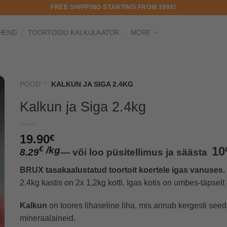
FREE SHIPPING STARTING FROM 190€!
HEND
TOORTOIDU KALKULAATOR
MORE
POOD
"
KALKUN JA SIGA 2.4KG
Kalkun ja Siga 2.4kg
19.90
€
/
kg
1
€
8.29
—
või loo püsitellimus ja säästa
BRUX tasakaalustatud toortoit koertele igas vanuses.
2.4kg kastis on 2x 1,2kg kotti. Igas kotis on umbes-täpselt 
Kalkun
on toores lihaseline liha, mis annab kergesti seedit
mineraalaineid.