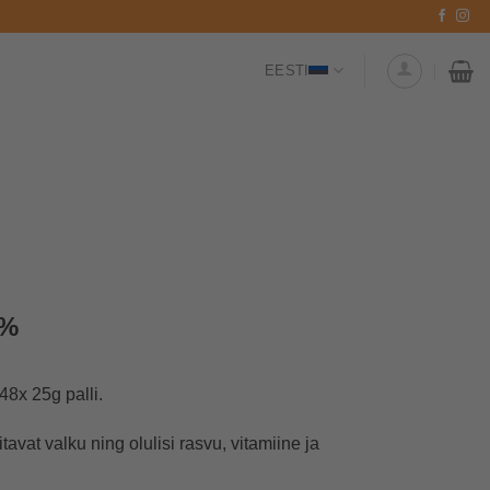
EESTI
0%
48x 25g palli.
avat valku ning olulisi rasvu, vitamiine ja